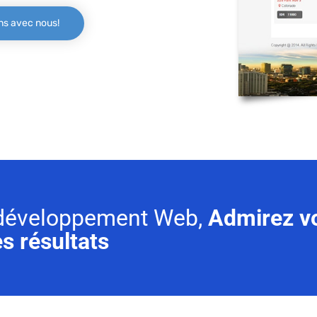
ns avec nous!
e développement Web,
Admirez v
s résultats