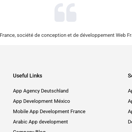
ance, société de conception et de développement Web Franc
Useful Links
S
App Agency Deutschland
A
App Development México
A
Mobile App Development France
A
Arabic App development
D
Company Blog