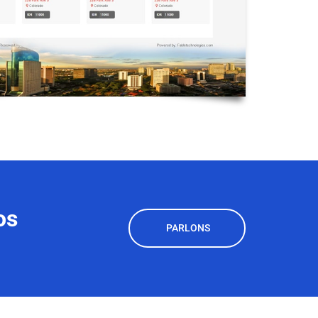
os
PARLONS